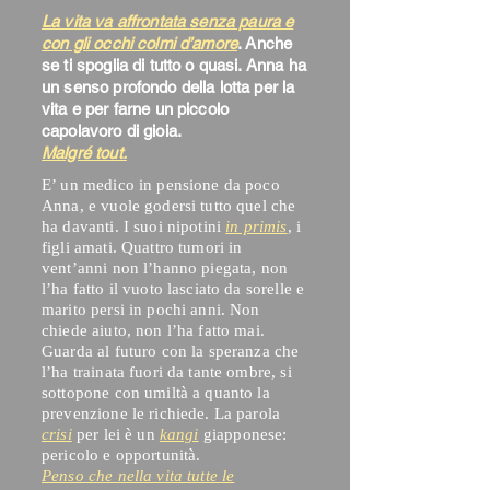
La vita va affrontata
senza paura e
con gli occhi colmi d’amore
. Anche
se ti spoglia di tutto o quasi. Anna ha
un senso profondo della lotta per la
vita e per farne un piccolo
capolavoro di gioia.
Malgré tout.
E’ un medico in pensione da poco
Anna, e vuole godersi tutto quel che
ha davanti. I suoi nipotini
in primis
, i
figli amati. Quattro tumori in
vent’anni non l’hanno piegata, non
l’ha fatto il vuoto lasciato da sorelle e
marito persi in pochi anni. Non
chiede aiuto, non l’ha fatto mai.
Guarda al futuro con la speranza che
l’ha trainata fuori da tante ombre, si
sottopone con umiltà a quanto la
prevenzione le richiede. La parola
crisi
per lei è un
kangi
giapponese:
pericolo e opportunità.
Penso che nella vita tutte le