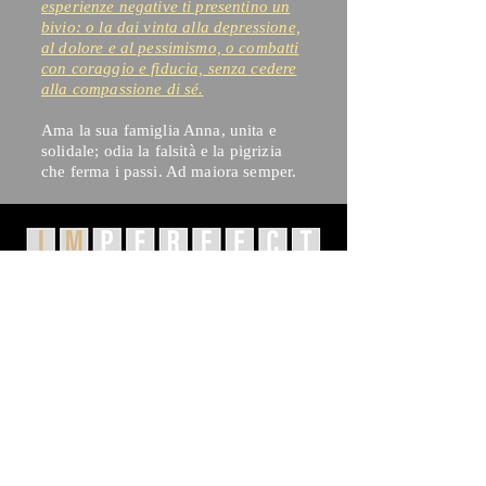
esperienze negative ti presentino un
bivio: o la dai vinta alla depressione,
al dolore e al pessimismo, o combatti
con coraggio e fiducia, senza cedere
alla compassione di sé.
Ama la sua famiglia Anna, unita e
solidale; odia la falsità e la pigrizia
che ferma i passi. Ad maiora semper.
torna a ➔ LE NOSTRE STORIE
PER SOSTENERE LE NOTRE INIZIATIVE DONA