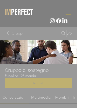
Gruppi
Gruppo di sostegno
Pubblico
·
23 membri
Iscriviti
Conversazioni
Multimedia
Membri
Info