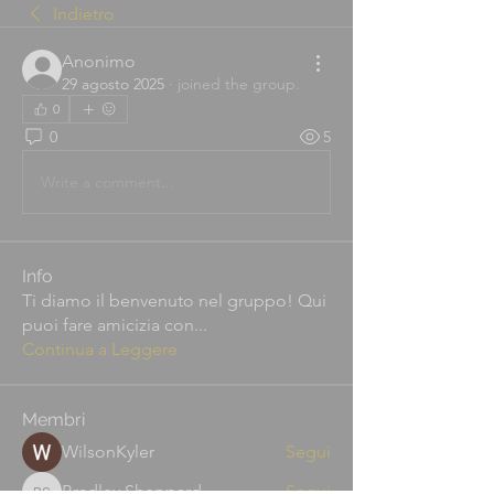
Indietro
Anonimo
29 agosto 2025
·
joined the group.
0
0
5
Write a comment...
Info
Ti diamo il benvenuto nel gruppo! Qui
puoi fare amicizia con
...
Continua a Leggere
Membri
WilsonKyler
Segui
Bradley Sheppard
Segui